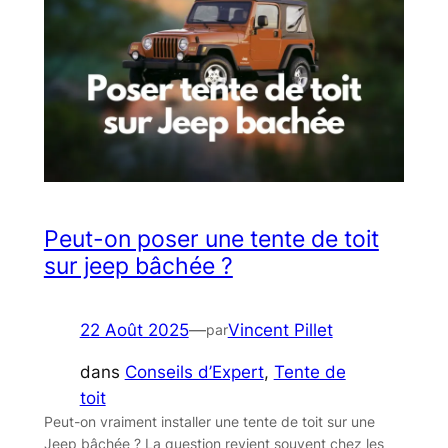
Peut-on poser une tente de toit
sur jeep bâchée ?
22 Août 2025
—
Vincent Pillet
par
dans
Conseils d’Expert
, 
Tente de
toit
Peut-on vraiment installer une tente de toit sur une
Jeep bâchée ? La question revient souvent chez les