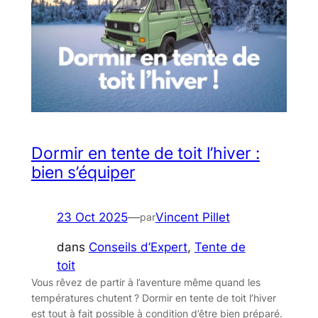
Dormir en tente de toit l’hiver :
bien s’équiper
23 Oct 2025
—
Vincent Pillet
par
dans
Conseils d’Expert
, 
Tente de
toit
Vous rêvez de partir à l’aventure même quand les
températures chutent ? Dormir en tente de toit l’hiver
est tout à fait possible à condition d’être bien préparé.