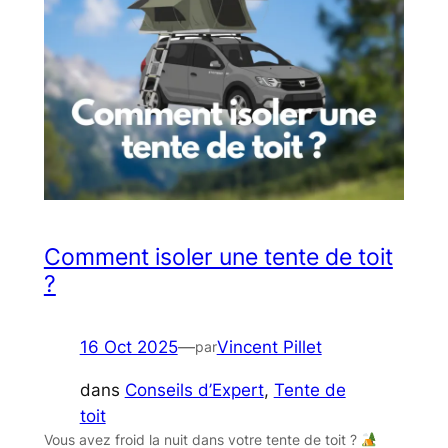
Comment isoler une tente de toit​
?
16 Oct 2025
—
Vincent Pillet
par
dans
Conseils d’Expert
, 
Tente de
toit
Vous avez froid la nuit dans votre tente de toit ?