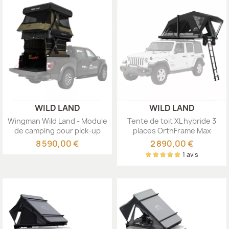
WILD LAND
WILD LAND
Wingman Wild Land - Module
Tente de toit XL hybride 3
de camping pour pick-up
places OrthFrame Max
WildLand
8 590,00 €
2 890,00 €
1 avis