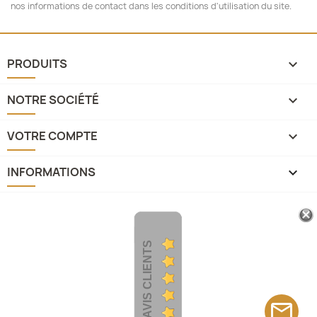
nos informations de contact dans les conditions d'utilisation du site.
PRODUITS

NOTRE SOCIÉTÉ

VOTRE COMPTE

INFORMATIONS
keyboard_arrow_down
AVIS CLIENTS
mail_outline