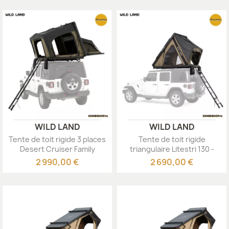
WILD LAND
WILD LAND
Tente de toit rigide 3 places
Tente de toit rigide
Desert Cruiser Family
triangulaire Litestri 130 -
WildLand
WildLand
2 990,00 €
2 690,00 €