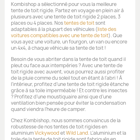
Kombishop a sélectionné pour vous la meilleure
tente de toit rigide. Partez en voyage en plein air à
plusieurs avec une tente de toit rigide 2 places, 3
places ou 4 places. Nos
tentes de toit
sont
adaptables à la plupart des véhicules (
liste des
voitures compatibles avec une tente de toit
). Que
vous ayez une voiture, un fourgon, un van ou encore
un 4x4, à chaque véhicule sa tente de toit !
Besoin de vous abriter dans la tente de toit quand il
pleut ou face aux intempéries ? Avec une tente de
toit rigide avec auvent, vous pourrez aussi profiter
de la pluie comme du soleil tout en étant à l’abri ! À
l’intérieur, profitez d’une tente de toit rigide étanche
grâce à sa toile imperméable ! Et contre les insectes
? Profitez d’une moustiquaire ainsi que d’une
ventilation bien pensée pour éviter la condensation
quand viendra l’heure de camper.
Chez Kombishop, nous sommes convaincus de la
robustesse de nos tentes de toit rigides en
aluminium
Vickywood
et
Wild Land
. L’aluminium et la
toile de la tente de toit rigide sont fabriqués en