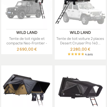
WILD LAND
WILD LAND
Tente de toit rigide et
Tente de toit voiture 2 places
compacte Neo-Frontier -
Desert Cruiser Pro 140...
WildLand
2 690,00 €
2 280,00 €
4 avis