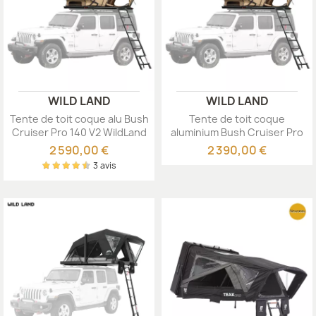
WILD LAND
WILD LAND
Tente de toit coque alu Bush
Tente de toit coque
Cruiser Pro 140 V2 WildLand
aluminium Bush Cruiser Pro
120 V2...
2 590,00 €
2 390,00 €
3 avis