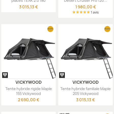
places TEAK 2.0 180
Desert Cruiser Pro 120...
Vickywood
3 015,13 €
1 980,00 €
1 avis
VICKYWOOD
VICKYWOOD
Tente hybride rigide Maple
Tente hybride familiale Maple
155 Vickywood
205 Vickywood
2 690,00 €
3 015,13 €