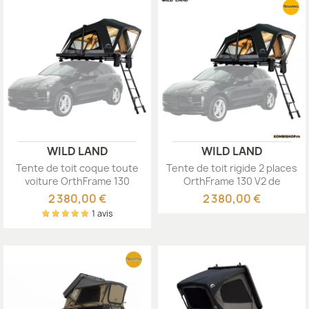
WILD LAND
WILD LAND
Tente de toit coque toute
Tente de toit rigide 2 places
voiture OrthFrame 130
OrthFrame 130 V2 de
WildLand
WildLand
2 380,00 €
2 380,00 €
1 avis