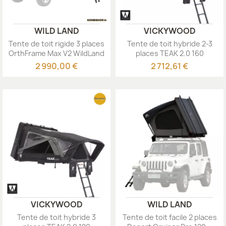
WILD LAND
VICKYWOOD
Tente de toit rigide 3 places
Tente de toit hybride 2-3
OrthFrame Max V2 WildLand
places TEAK 2.0 160
Vickywood
2 990,00 €
2 712,61 €
VICKYWOOD
WILD LAND
Tente de toit hybride 3
Tente de toit facile 2 places