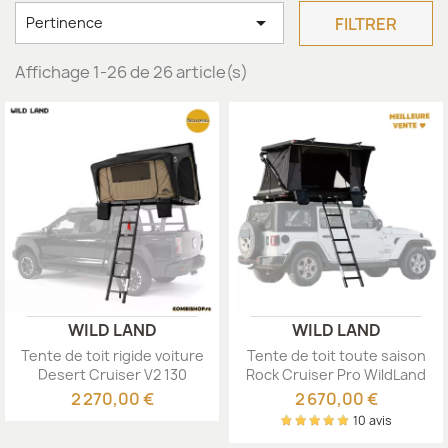

FILTRER
Pertinence
Affichage 1-26 de 26 article(s)
WILD LAND
WILD LAND
Tente de toit rigide voiture
Tente de toit toute saison
Desert Cruiser V2 130
Rock Cruiser Pro WildLand
WildLand
2 270,00 €
2 670,00 €
10 avis