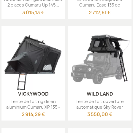
2 places Cumaru Up 145...
Cumaru Ease 135 de
Vickywood
3 015,13 €
2 712,61 €
VICKYWOOD
WILD LAND
Tente de toit rigide en
Tente de toit ouverture
aluminium Cumaru XP 135 –
automatique Sky Rover
All...
WildLand
2 914,29 €
3 550,00 €