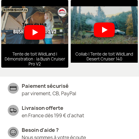
Tente de toit WildLand |
Collab | Tente de toit WildLand
Démonstration : la Bush Cruiser
Desert Cruiser 140
Pro V2
Paiement sécurisé
par virement, CB, PayPal
Livraison offerte
en France dès 199 € d'achat
Besoin d'aide ?
Nous sommes à votre écoute