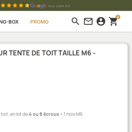
0
search
mail_outline
account_circle
shopping_cart
NG-BOX
PROMO
UR TENTE DE TOIT TAILLE M6 -
toit, en lot de
4 ou 8 écrous
+ 1 noix M6