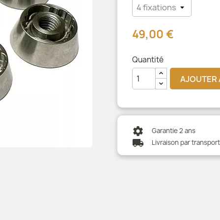
49,00 €
Quantité
AJOUTER 
settings
Garantie 2 ans
local_shipping
Livraison par transpor