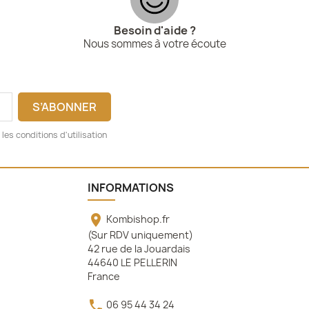
Besoin d'aide ?
Nous sommes à votre écoute
es conditions d'utilisation
INFORMATIONS

Kombishop.fr
(Sur RDV uniquement)
42 rue de la Jouardais
44640 LE PELLERIN
France

06 95 44 34 24