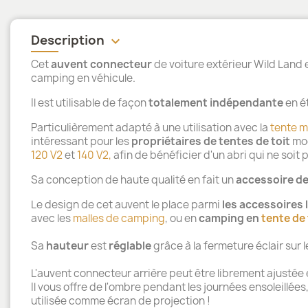
Description
keyboard_arrow_down
Cet
auvent connecteur
de voiture extérieur Wild Land es
camping en véhicule.
Il est utilisable de façon
totalement indépendante
en ét
Particulièrement adapté à une utilisation avec la
tente m
intéressant pour les
propriétaires de tentes de toit
mo
120 V2
et
140 V2,
afin de bénéficier d'un abri qui ne soit
Sa conception de haute qualité en fait un
accessoire d
Le design de cet auvent le place parmi
les accessoires 
avec les
malles de camping
, ou en
camping en
tente de 
Sa
hauteur
est
réglable
grâce à la fermeture éclair sur 
L'auvent connecteur arrière peut être librement ajustée 
Il vous offre de l'ombre pendant les journées ensoleillées, 
utilisée comme écran de projection !