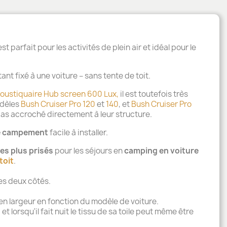
t parfait pour les activités de plein air et idéal pour le
ant fixé à une voiture – sans tente de toit.
oustiquaire Hub screen 600 Lux,
il est toutefois très
dèles
Bush Cruiser Pro 120
et
140
, et
Bush Cruiser Pro
 pas accroché directement à leur structure.
e campement
facile à installer.
les plus prisés
pour les séjours en
camping en voiture
toit
.
les deux côtés.
en largeur en fonction du modèle de voiture.
et lorsqu'il fait nuit le tissu de sa toile peut même être