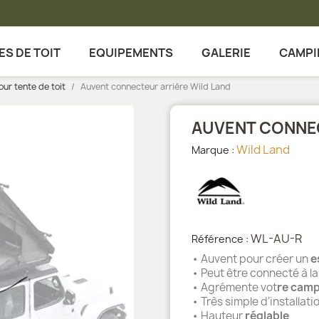
ES DE TOIT
EQUIPEMENTS
GALERIE
CAMPI
ur tente de toit
Auvent connecteur arrière Wild Land
AUVENT CONNEC
Wild Land
Marque :
WL-AU-R
Référence :
• Auvent pour créer un
e
• Peut être connecté à l
• Agrémente vot
re camp
• Très simple d'installati
• Hauteur
réglable