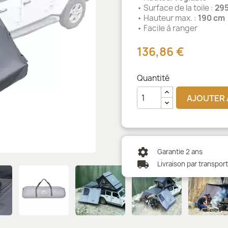
• Surface de la toile :
295
• Hauteur max. :
190 cm
• Facile à ranger
136,86 €
Quantité
AJOUTER 
settings
Garantie 2 ans
local_shipping
Livraison par transpor