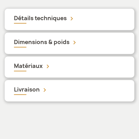
Détails techniques
keyboard_arrow_down
Dimensions & poids
keyboard_arrow_down
Matériaux
keyboard_arrow_down
Livraison
keyboard_arrow_down