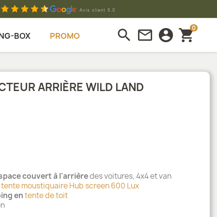
0
search
mail_outline
account_circle
shopping_cart
NG-BOX
PROMO
TEUR ARRIÈRE WILD LAND
space couvert à l'arrière
des voitures, 4x4 et van
a
tente moustiquaire Hub screen 600 Lux
ing en
tente de toit
on