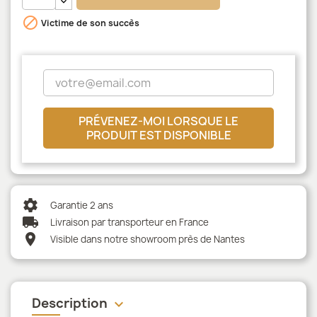

Victime de son succès
PRÉVENEZ-MOI LORSQUE LE
PRODUIT EST DISPONIBLE
settings
Garantie 2 ans
local_shipping
Livraison par transporteur en France
location_on
Visible dans notre showroom près de Nantes
Description
keyboard_arrow_down