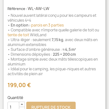
WL-AW-LW
Référence :
•
Nouvel auvent latéral conçu pour les campeurs et
véhicules 4×4
•
En option :
parois en 3 parties
• Compatible avec n’importe quelle galerie de toit ou
tente de toit
WildLand
•
Ultra‑léger : seulement
7,15 kg
, avec deux mâts en
aluminium extensibles
•
Surface d’ombre généreuse :
≈ 4,5 m²
• Dimensions déployées :
225 × 200 cm
•
Montage simple avec deux mâts télescopiques en
aluminium
•
Idéal pour le camping, les pique‑niques et autres
activités de plein air
199,00 €
Quantité
RUPTURE DE STOCK