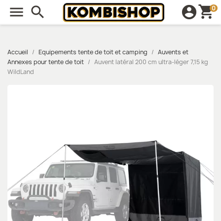
shopping_cart

search
account_circle
0
Accueil
Equipements tente de toit et camping
Auvents et
Annexes pour tente de toit
Auvent latéral 200 cm ultra‑léger 7,15 kg
WildLand