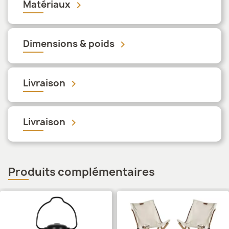
Matériaux
keyboard_arrow_down
Dimensions & poids
keyboard_arrow_down
Livraison
keyboard_arrow_down
Livraison
keyboard_arrow_down
Produits complémentaires