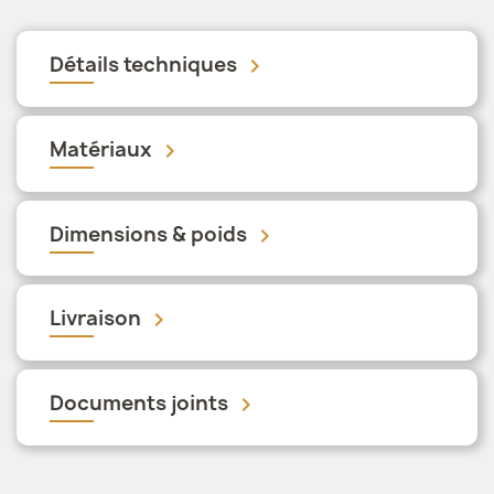
Détails techniques
keyboard_arrow_down
Matériaux
keyboard_arrow_down
Dimensions & poids
keyboard_arrow_down
Livraison
keyboard_arrow_down
Documents joints
keyboard_arrow_down