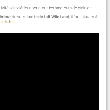
vités d'extérieur pour tous les amateurs de plein air.
érieur
de votre
tente de toit Wild Land
, il faut ajouter à
e de toit
.