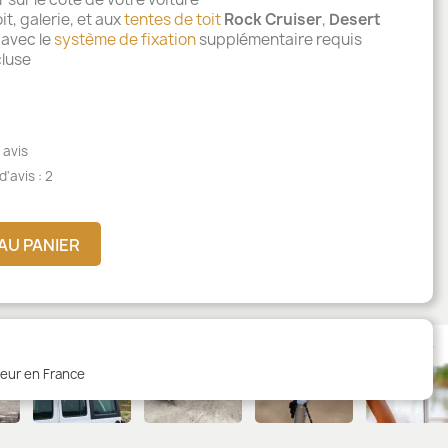
it, galerie, et aux
tentes de toit
Rock Cruiser
,
Desert
avec le
système de fixation
supplémentaire requis
cluse
 avis
d'avis :
2
AU PANIER
teur en France