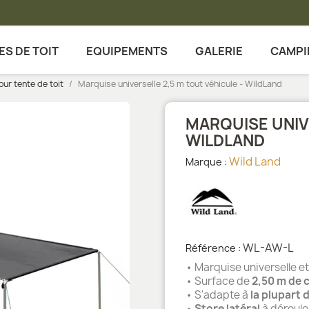
ES DE TOIT
EQUIPEMENTS
GALERIE
CAMPI
ur tente de toit
Marquise universelle 2,5 m tout véhicule - WildLand
MARQUISE UNIV
WILDLAND
Wild Land
Marque :
WL-AW-L
Référence :
• Marquise universelle e
• Surface de
2,50 m de 
• S'adapte à
la plupart 
•
Store latéral
à dérouler