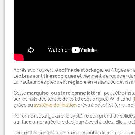
Après avoir ouvert le
coffre de stockage
, les 4 tiges en
Les bras sont
télescopiques
et viennent s'encastrer dan
La hauteur des pieds est
réglable
en vissant ou dévissan
Cette
marquise, ou store banne latéral,
peut être insta
sur les rails des tentes de toit à coque rigide Wild Land (
grâce au
système de fixation
prévu à cet effet (en supp
De forme rectangulaire, le système comprend de solides 
surface ombragée
lors des journées chaudes. Elle prot
L'ensemble complet comprend les outils de montage, les 