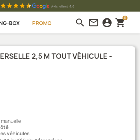
0
search
mail_outline
account_circle
shopping_cart
NG-BOX
PROMO
ERSELLE 2,5 M TOUT VÉHICULE -
t manuelle
côté
des véhicules
 sur le côté de votre voiture