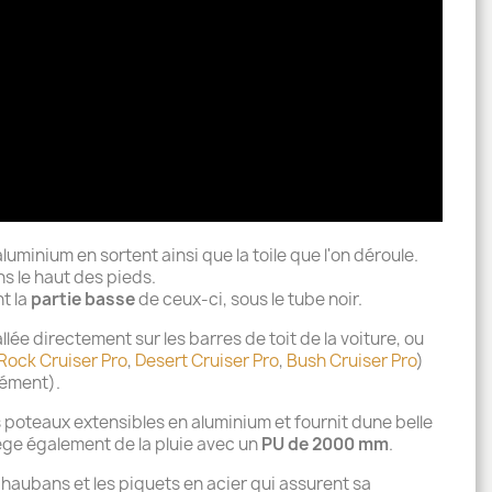
 aluminium en sortent ainsi que la toile que l'on déroule.
s le haut des pieds.
t la
partie basse
de ceux-ci, sous le tube noir.
llée directement sur les barres de toit de la voiture, ou
Rock Cruiser Pro
,
Desert Cruiser Pro
,
Bush Cruiser Pro
)
lément).
poteaux extensibles en aluminium et fournit dune belle
ège également de la pluie avec un
PU de 2000 mm
.
haubans et les piquets en acier qui assurent sa