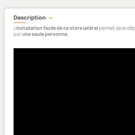
Description
keyboard_arrow_down
L'
installation facile de ce store latéral
permet de le dép
par
une seule personne
.