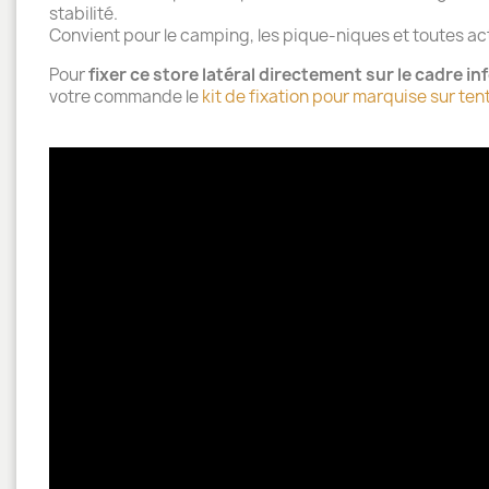
stabilité.
Convient pour le camping, les pique-niques et toutes acti
Pour
fixer ce store latéral directement sur le
cadre inf
votre commande le
kit de fixation pour marquise sur tent