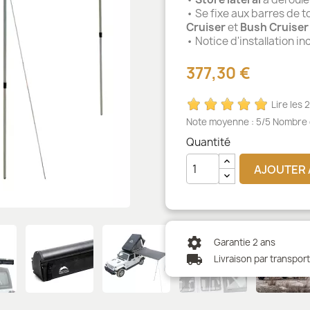
• Se fixe aux barres de to
Cruiser
et
Bush Cruiser
• Notice d'installation in
377,30 €
Lire les 2
Note moyenne :
5
/5 Nombre 
Quantité
AJOUTER 
settings
Garantie 2 ans
local_shipping
Livraison par transpor