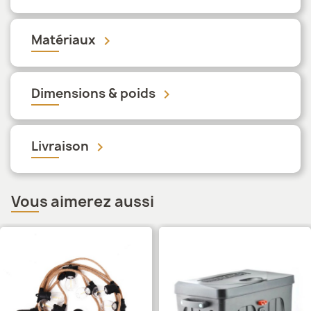
Matériaux
keyboard_arrow_down
Dimensions & poids
keyboard_arrow_down
Livraison
keyboard_arrow_down
Vous aimerez aussi