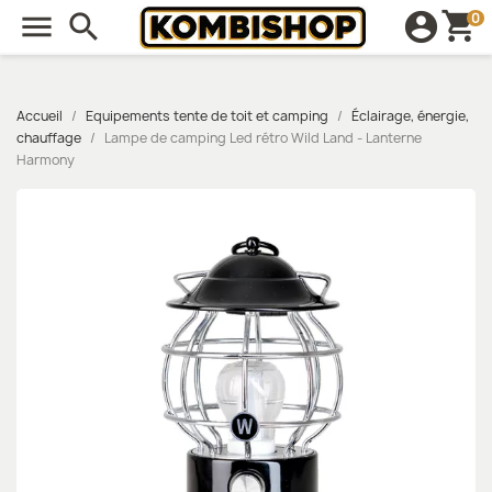
shopping_cart

search
account_circle
0
Accueil
Equipements tente de toit et camping
Éclairage, énergie,
chauffage
Lampe de camping Led rétro Wild Land - Lanterne
Harmony