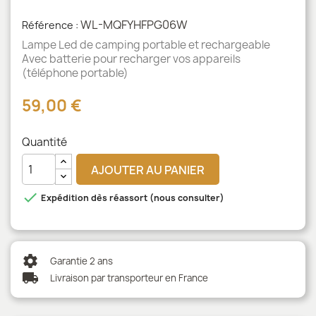
WL-MQFYHFPG06W
Référence :
Lampe Led de camping portable et rechargeable
Avec batterie pour recharger vos appareils
(téléphone portable)
59,00 €
Quantité
AJOUTER AU PANIER

Expédition dès réassort (nous consulter)
settings
Garantie 2 ans
local_shipping
Livraison par transporteur en France