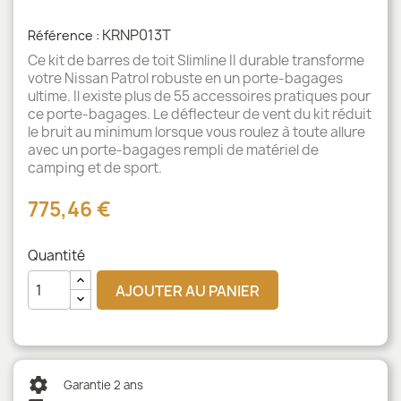
KRNP013T
Référence :
Ce kit de barres de toit Slimline II durable transforme
votre Nissan Patrol robuste en un porte-bagages
ultime. Il existe plus de 55 accessoires pratiques pour
ce porte-bagages. Le déflecteur de vent du kit réduit
le bruit au minimum lorsque vous roulez à toute allure
avec un porte-bagages rempli de matériel de
camping et de sport.
775,46 €
Quantité
AJOUTER AU PANIER
settings
Garantie 2 ans