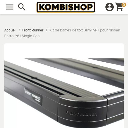
shopping_cart

search
account_circle
0
Accueil
Front Runner
Kit de barres de toit Slimline II pour Nissan
Patrol Y61 Single Cab