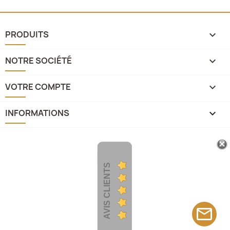
PRODUITS

NOTRE SOCIÉTÉ

VOTRE COMPTE

INFORMATIONS
keyboard_arrow_down
AVIS CLIENTS
mail_outline