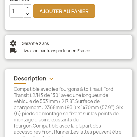
AJOUTER AU PANIER
settings
Garantie 2 ans
local_shipping
Livraison par transporteur en France
Description
keyboard_arrow_down
Compatible avec les fourgons à toit haut Ford
Transit L2/H3 de 130'' avec une longueur de
véhicule de 5531mm / 217.8''.Surface de
chargement : 2368mm (93'') x 1470mm (57.9'').Six
(6) pieds de montage se fixent sur les points de
montage d'usine existants du
fourgon.Compatible avec la plupart des
accessoires Front Runner.Les lattes peuvent être