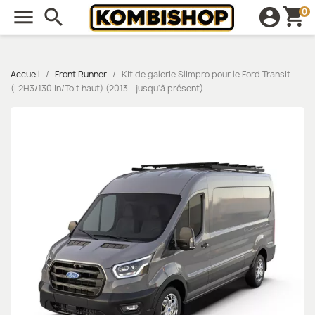
shopping_cart

search
account_circle
0
Accueil
Front Runner
Kit de galerie Slimpro pour le Ford Transit
(L2H3/130 in/Toit haut) (2013 - jusqu'à présent)