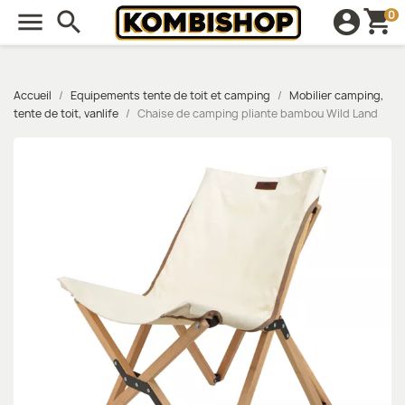
shopping_cart

search
account_circle
0
Accueil
Equipements tente de toit et camping
Mobilier camping,
tente de toit, vanlife
Chaise de camping pliante bambou Wild Land