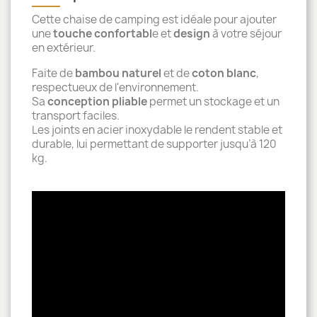
Cette chaise de camping est idéale pour ajouter
une
touche confortabl
e et
design
à votre séjour
en extérieur.
Faite de
bambou naturel
et de
coton blanc
,
respectueux de l'environnement.
Sa
conception pliable
permet un stockage et un
transport faciles.
Les joints en acier inoxydable le rendent stable et
durable, lui permettant de supporter jusqu’à 120
kg.