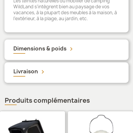
Les teintes naturelles du mobilier de camping
WildLand s’intègrent bien au paysage de vos
vacances, à la plupart des meubles à la maison, à
l’extérieur, à la plage, au jardin, etc.
Dimensions & poids
keyboard_arrow_down
Livraison
keyboard_arrow_down
Produits complémentaires