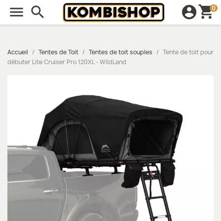
shopping_cart

search
account_circle
0
Accueil
Tentes de Toit
Tentes de toit souples
Tente de toit pour
débuter Lite Cruiser Pro 120XL - WildLand