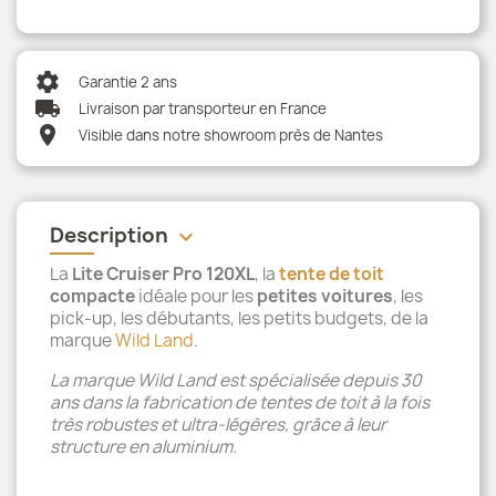
settings
Garantie 2 ans
local_shipping
Livraison par transporteur en France
location_on
Visible dans notre showroom près de Nantes
Description
keyboard_arrow_down
La
Lite Cruiser Pro 120XL
, la
tente de toit
compacte
idéale pour les
petites voitures
, les
pick-up, les débutants, les petits budgets, de la
marque
Wild Land
.
La marque Wild Land est spécialisée depuis 30
ans dans la fabrication de tentes de toit à la fois
très robustes et ultra-légères, grâce à leur
structure en aluminium.