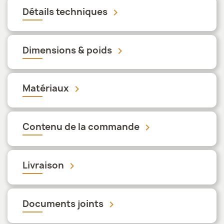
Détails techniques
keyboard_arrow_down
Dimensions & poids
keyboard_arrow_down
Matériaux
keyboard_arrow_down
Contenu de la commande
keyboard_arrow_down
Livraison
keyboard_arrow_down
Documents joints
keyboard_arrow_down