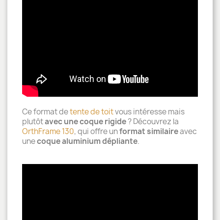
Ce format de
tente de toit
vous intéresse mais
plutôt
avec une coque rigide
? Découvrez la
OrthFrame 130
, qui offre un
format similaire
avec
une
coque aluminium dépliante
.