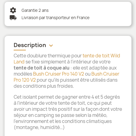
settings
Garantie 2 ans
local_shipping
Livraison par transporteur en France
Description
keyboard_arrow_down
Cette doublure thermique pour
tente de toit Wild
Land
se fixe simplement à l'intérieur de votre
tente de toit à coque alu
: elle est adaptée aux
modèles
Bush Cruiser Pro 140 V2
ou
Bush Cruiser
Pro 120 V2
pour qu’ils puissent être utilisés dans
des conditions plus froides.
Cet isolant permet de gagner entre 4 et 5 degrés
à l'intérieur de votre tente de toit, ce qui peut
avoir un impact très positif sur la façon dont votre
séjour en camping se passe selon la météo,
l'environnement et les conditions climatiques
(montagne, humidité…)