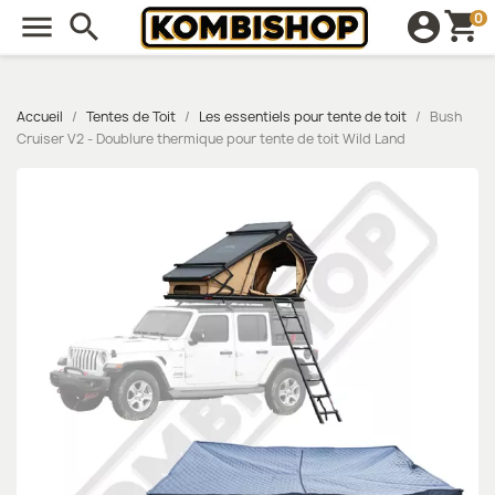
shopping_cart

search
account_circle
0
Accueil
Tentes de Toit
Les essentiels pour tente de toit
Bush
Cruiser V2 - Doublure thermique pour tente de toit Wild Land