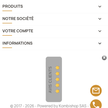
PRODUITS

NOTRE SOCIÉTÉ

VOTRE COMPTE

INFORMATIONS
keyboard_arrow_down
AVIS CLIENTS
mail_outline
phone
© 2017 - 2026 - Powered by
Kombishop SAS
- Vans