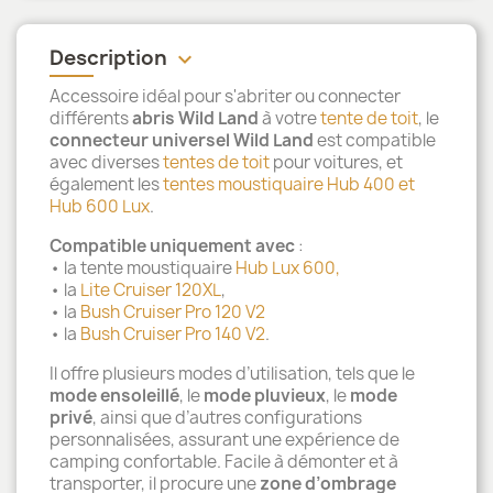
Description
keyboard_arrow_down
Accessoire idéal pour s'abriter ou connecter
différents
abris Wild Land
à votre
tente de toit
, le
connecteur universel Wild Land
est compatible
avec diverses
tentes de toit
pour voitures, et
également les
tentes moustiquaire Hub 400 et
Hub 600 Lux
.
Compatible uniquement avec
:
• la tente moustiquaire
Hub Lux 600,
• la
Lite Cruiser 120XL
,
• la
Bush Cruiser Pro 120 V2
• la
Bush Cruiser Pro 140 V2
.
Il offre plusieurs modes d’utilisation, tels que le
mode ensoleillé
, le
mode pluvieux
, le
mode
privé
, ainsi que d’autres configurations
personnalisées, assurant une expérience de
camping confortable. Facile à démonter et à
transporter, il procure une
zone d’ombrage