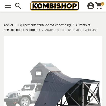
shopping_cart

search
account_circle
0
Accueil
Equipements tente de toit et camping
Auvents et
Annexes pour tente de toit
Auvent connecteur universel WildLand