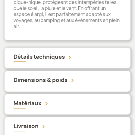
pique-nique, protégeant des intempéries telles
que le soleil, la pluie et le vent. En offrant un
espace élargi, il est parfaitement adapté aux
voyages, au camping et aux événements en plein
air.
Détails techniques
keyboard_arrow_down
Dimensions & poids
keyboard_arrow_down
Matériaux
keyboard_arrow_down
Livraison
keyboard_arrow_down