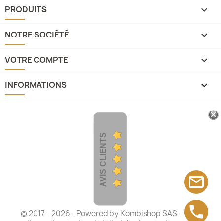
PRODUITS

NOTRE SOCIÉTÉ

VOTRE COMPTE

INFORMATIONS
keyboard_arrow_down
AVIS CLIENTS
mail_outline
phone
© 2017 - 2026 - Powered by
Kombishop SAS
- Vans