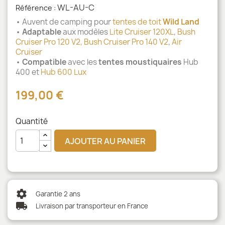
WL-AU-C
Référence :
• Auvent de camping pour
tentes de toit
Wild Land
•
Adaptable
aux modèles
Lite Cruiser 120XL
,
Bush
Cruiser Pro 120 V2,
Bush Cruiser Pro 140 V2
,
Air
Cruiser
•
Compatible
avec les
tentes moustiquaires
Hub
400 et
Hub 600 Lux
199,00 €
Quantité
AJOUTER AU PANIER
settings
Garantie 2 ans
local_shipping
Livraison par transporteur en France