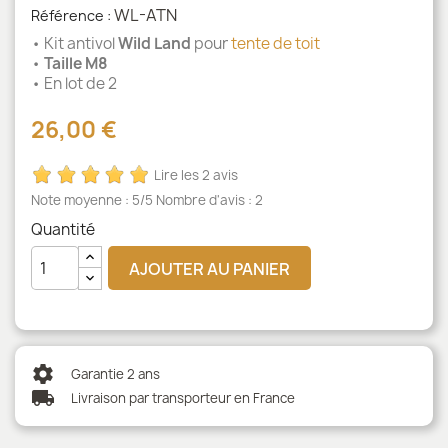
WL-ATN
Référence :
• Kit antivol
Wild Land
pour
tente de toit
•
Taille M8
• En lot de 2
26,00 €
Lire les 2 avis
Note moyenne :
5
/5 Nombre d'avis :
2
Quantité
AJOUTER AU PANIER
settings
Garantie 2 ans
local_shipping
Livraison par transporteur en France