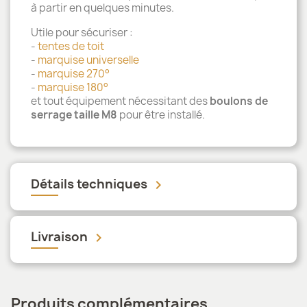
à partir en quelques minutes.
Utile pour sécuriser :
-
tentes de toit
-
marquise universelle
-
marquise 270°
-
marquise 180°
et tout équipement nécessitant des
boulons de
serrage taille M8
pour être installé.
Détails techniques
keyboard_arrow_down
Livraison
keyboard_arrow_down
Produits complémentaires