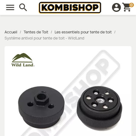
shopping_cart

search
account_circle
0
Accueil
Tentes de Toit
Les essentiels pour tente de toit
Système antivol pour tente de toit - WildLand