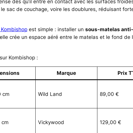
dense dès qu’il entre en contact avec les surfaces froide
, le sac de couchage, voire les doublures, réduisant fo
s Kombishop
est simple : installer un
sous-matelas anti
nelle crée un espace aéré entre le matelas et le fond de 
 sur Kombishop :
ensions
Marque
Prix 
0 cm
Wild Land
89,00 €
6 cm
Vickywood
129,00 €