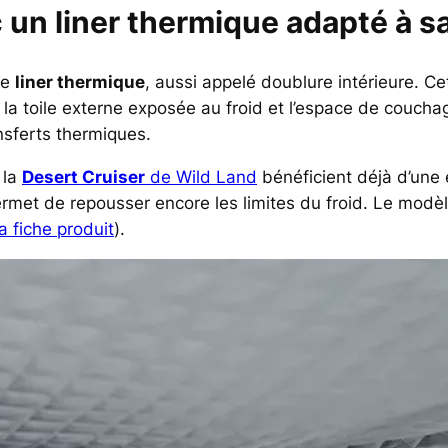
c un liner thermique adapté à s
le
liner thermique
, aussi appelé doublure intérieure. Cet
e la toile externe exposée au froid et l’espace de coucha
nsferts thermiques.
la
Desert Cruiser
de Wild Land
bénéficient déjà d’une
rmet de repousser encore les limites du froid. Le modèl
la fiche produit
).