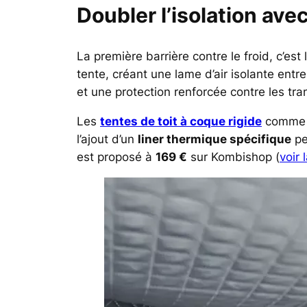
Doubler l’isolation ave
La première barrière contre le froid, c’est 
tente, créant une lame d’air isolante entr
et une protection renforcée contre les tra
Les
tentes de toit à coque rigide
comme 
l’ajout d’un
liner thermique spécifique
pe
est proposé à
169 €
sur Kombishop (
voir 