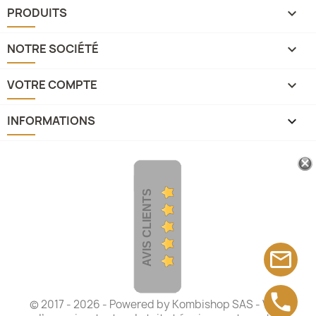
PRODUITS

NOTRE SOCIÉTÉ

VOTRE COMPTE

INFORMATIONS
keyboard_arrow_down
AVIS CLIENTS
mail_outline
phone
© 2017 - 2026 - Powered by
Kombishop SAS
- Vans