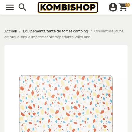
shopping_cart

search
account_circle
0
Accueil
Equipements tente de toit et camping
Couverture jaune
de pique-nique imperméable déperlante WildLand