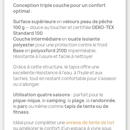
Conception triple couche pour un confort
optimal
:
Surface supérieure
en
velours peau de pêche
100 g
— douce au toucher et certifiée
OEKO-TEX
Standard 100
Couche intermédiaire
en
ouate isolante
polyester
pour une protection contre le froid
Base
en
polyoxford 210D
imperméable,
résistante à l’usure et facile à nettoyer
Grâce à cette structure, le tapis offre une
excellente résistance à l’eau, à l’huile et aux
taches, tout en restant confortable pour s’asseoir
ou s’allonger.
Utilisation quatre saisons
: parfait pour le
pique-nique
, le
camping
, la
plage
, la
randonnée
,
le
parc
ou même comme
tapis de tente ou de
fitness
.
Idéal pour compléter une
annexe de tente de toit
ou améliorer le confort d'un espace à vivre sous