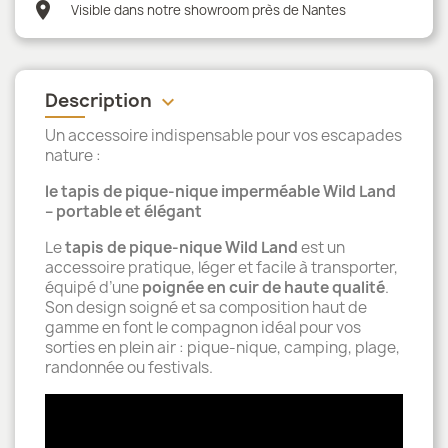
location_on
Visible dans notre showroom près de Nantes
Description
keyboard_arrow_down
Un accessoire indispensable pour vos escapades
nature :
le tapis de pique-nique imperméable Wild Land
– portable et élégant
Le
tapis de pique-nique Wild Land
est un
accessoire pratique, léger et facile à transporter,
équipé d’une
poignée en cuir de haute qualité
.
Son design soigné et sa composition haut de
gamme en font le compagnon idéal pour vos
sorties en plein air : pique-nique, camping, plage,
randonnée ou festivals.