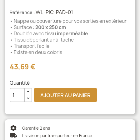
WL-PIC-PAD-01
Référence :
• Nappe ou couverture pour vos sorties en extérieur
• Surface :
200 x 250 cm
• Doublée avec tissu
imperméable
• Tissu déperlant anti-tache
• Transport facile
• Existe en deux coloris
43,69 €
Quantité
AJOUTER AU PANIER
settings
Garantie 2 ans
local_shipping
Livraison par transporteur en France