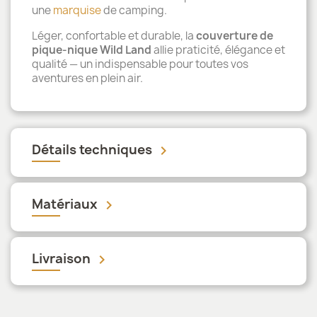
une
marquise
de camping.
Léger, confortable et durable, la
couverture de
pique-nique Wild Land
allie praticité, élégance et
qualité — un indispensable pour toutes vos
aventures en plein air.
Détails techniques
keyboard_arrow_down
Matériaux
keyboard_arrow_down
Livraison
keyboard_arrow_down