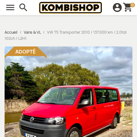
shopping_cart

search
account_circle
0
Accueil
Vans & VL
VW T5 Transporter 2010 / 137.000 km / 2.0tdi
102ch / L2H1
ADOPTÉ