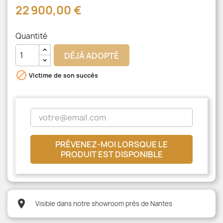
22 900,00 €
Quantité
DÉJÀ ADOPTÉ

Victime de son succès
PRÉVENEZ-MOI LORSQUE LE
PRODUIT EST DISPONIBLE
location_on
Visible dans notre showroom près de Nantes