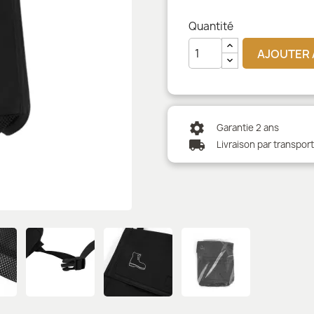
Quantité
AJOUTER 
settings
Garantie 2 ans
local_shipping
Livraison par transpor