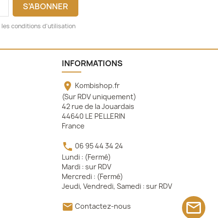
es conditions d'utilisation
INFORMATIONS

Kombishop.fr
(Sur RDV uniquement)
42 rue de la Jouardais
44640 LE PELLERIN
France

06 95 44 34 24
Lundi : (Fermé)
Mardi : sur RDV
Mercredi : (Fermé)
Jeudi, Vendredi, Samedi : sur RDV
mail_outline

Contactez-nous