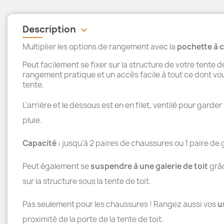
Description
keyboard_arrow_down
Multiplier les options de rangement avec la
pochette à 
Peut facilement se fixer sur la structure de votre tente de
rangement pratique et un accès facile à tout ce dont vou
tente.
L'arrière et le dessous est en en filet, ventilé pour ga
pluie.
Capacité :
jusqu’à 2 paires de chaussures ou 1 paire de 
Peut également se
suspendre à une galerie de toit
grâc
sur la structure sous la tente de toit.
Pas seulement pour les chaussures ! Rangez aussi vos
u
proximité de la porte de la tente de toit.