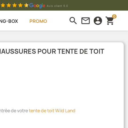
0
search
mail_outline
account_circle
shopping_cart
NG-BOX
PROMO
AUSSURES POUR TENTE DE TOIT
entrée de votre
tente de toit Wild Land