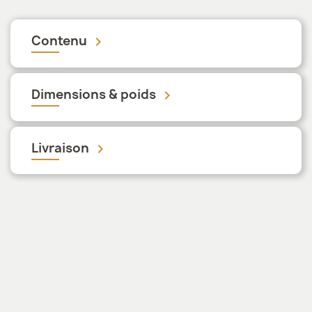
Contenu
keyboard_arrow_down
Dimensions & poids
keyboard_arrow_down
Livraison
keyboard_arrow_down