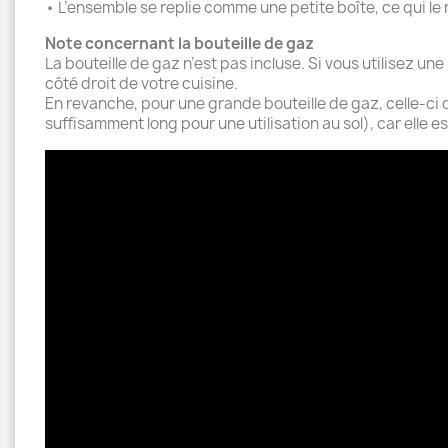
• L’ensemble se replie comme une petite boîte, ce qui le r
Note concernant
la bouteille de gaz
La bouteille de gaz n’est pas incluse. Si vous utilisez une
côté droit de votre cuisine.
En revanche, pour une grande bouteille de gaz, celle-ci 
suffisamment long pour une utilisation au sol), car elle