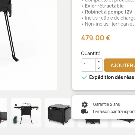
•
Evier rétractable
•
Robinet à pompe 12V
• Inclus : câble de cha
• Non-inclus : jerrican e
479,00 €
Quantité
AJOUTER 

Expédition dès réas
settings
Garantie 2 ans
local_shipping
Livraison par transpor