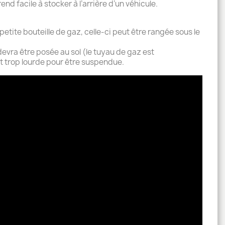
end facile à stocker à l’arrière d’un véhicule.
 petite bouteille de gaz, celle-ci peut être rangée sous le
devra être posée au sol (le tuyau de gaz est
 est trop lourde pour être suspendue.