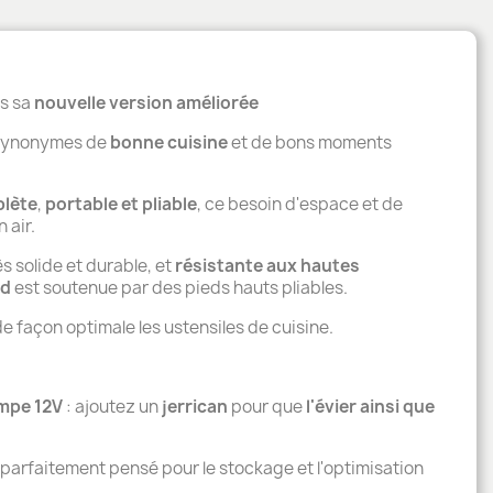
ns sa
nouvelle version améliorée
e synonymes de
bonne cuisine
et de bons moments
lète
,
portable et pliable
, ce besoin d'espace et de
 air.
ès solide et durable, et
résistante aux hautes
rd
est soutenue par des pieds hauts pliables.
de façon optimale les ustensiles de cuisine.
mpe 12V
: ajoutez un
jerrican
pour que
l'évier ainsi que
parfaitement pensé pour le stockage et l'optimisation