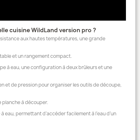
elle cuisine WildLand version pro ?
résistance aux hautes températures, une grande
 stable et un rangement compact.
e à eau, une configuration à deux brûleurs et une
en et de pression pour organiser les outils de découpe,
ne planche à découper.
 eau, permettant d’accéder facilement à l’eau d’un