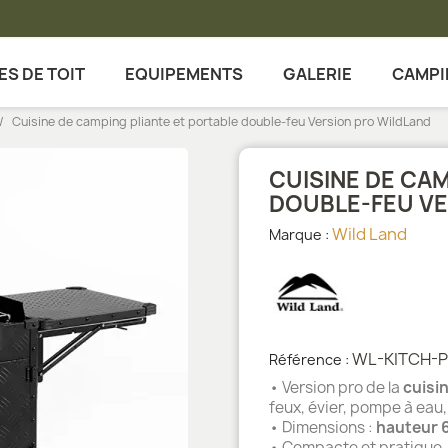
ES DE TOIT
EQUIPEMENTS
GALERIE
CAMPI
Cuisine de camping pliante et portable double-feu Version pro WildLand
CUISINE DE CA
DOUBLE-FEU VE
Wild Land
Marque :
WL-KITCH-
Référence :
• Version pro de la
cuisi
feux, évier, pompe à eau,
• Dimensions :
hauteur 6
• Compacte et pratique