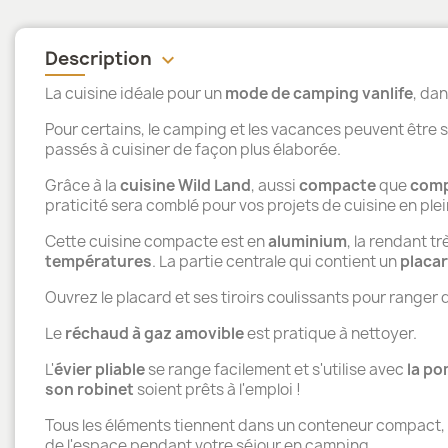
Description
keyboard_arrow_down
La cuisine idéale pour un
mode de camping vanlife
, da
Pour certains, le camping et les vacances peuvent êtr
passés à cuisiner de façon plus élaborée.
Grâce à la
cuisine Wild Land
, aussi
compacte
que
comp
praticité sera comblé pour vos projets de cuisine en plein
Cette cuisine compacte est en
aluminium
, la rendant tr
températures
. La partie centrale qui contient un
placa
Ouvrez le placard et ses tiroirs coulissants pour ranger 
Le
réchaud à gaz amovible
est pratique à nettoyer.
L'
évier pliable
se range facilement et s'utilise avec
la po
son robinet
soient prêts à l'emploi !
Tous les éléments tiennent dans un conteneur compact, 
de l'espace pendant votre séjour en camping.