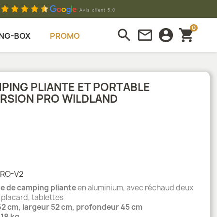
0
search
mail_outline
account_circle
shopping_cart
NG-BOX
PROMO
MPING PLIANTE ET PORTABLE
RSION PRO WILDLAND
PRO-V2
ne de camping pliante
en aluminium, avec réchaud deux
 placard, tablettes
2 cm, largeur 52 cm, profondeur 45 cm
,
18 kg